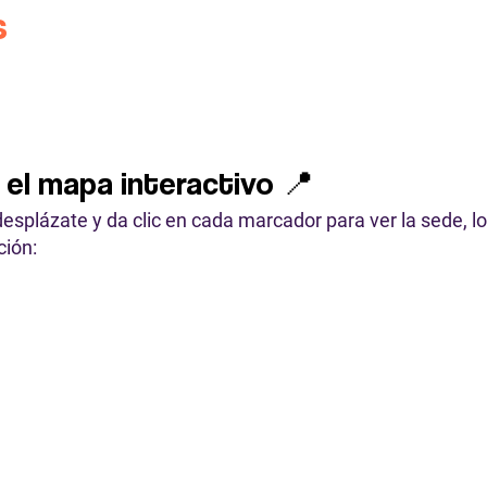
s
 el mapa interactivo
📍
splázate y da clic en cada marcador para ver la sede, lo
ción: