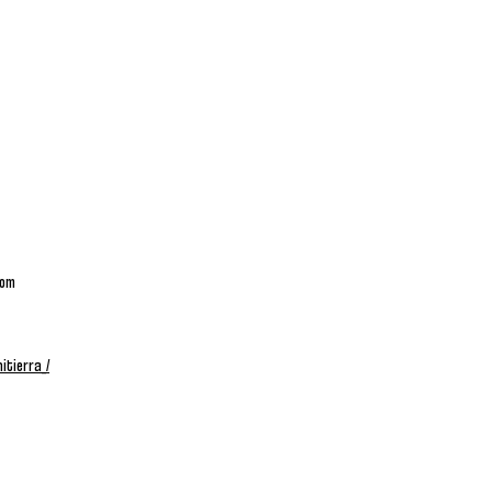
com
itierra_/