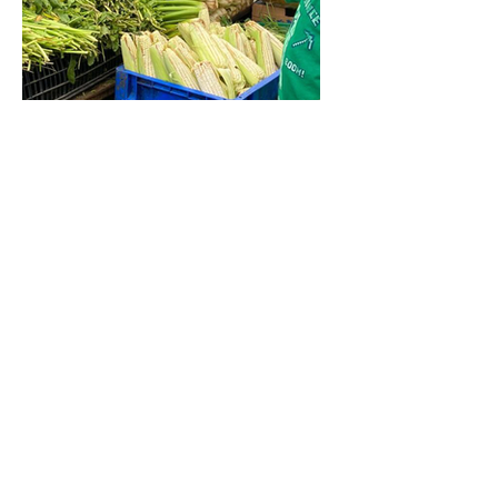
En el segundo piso de la puerta 21,
entrando por el puesto de los
aguacates en “Keremta Merced” niños
y niñas locatarios exploran los pasillos
de uno de los mercados más grandes
y antiguos de América, donde a través
de los colores, texturas, sabores,