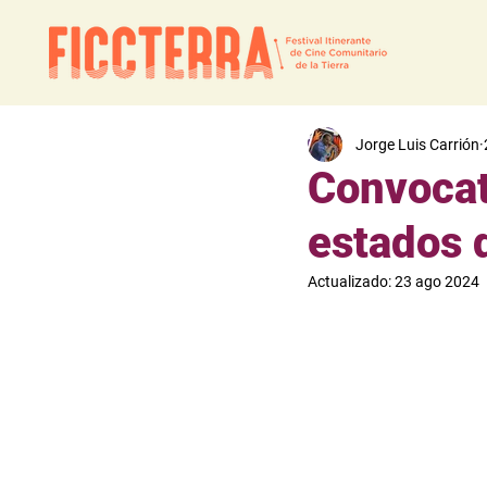
Jorge Luis Carrión
Convocato
estados 
Actualizado:
23 ago 2024
¿Te gustaría ser part
FICCTerra 2024 está 
sexta edición, que s
equipo y contribuye 
reflexión y acción co