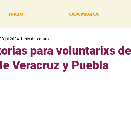
INICIO
CAJA MÁGICA
28 jul 2024
1 min de lectura
rias para voluntarixs de
de Veracruz y Puebla
e de los "Vientos del Sur" y apoyar la difusión del cine com
buscando voluntarixs en los estados de Veracruz y Pueb
e llevará a cabo del 22 de septiembre al 8 de noviembre. 
con tu tiempo y habilidades para promover el cine como 
munitaria. ¡Únete y sé parte de esta experiencia única!