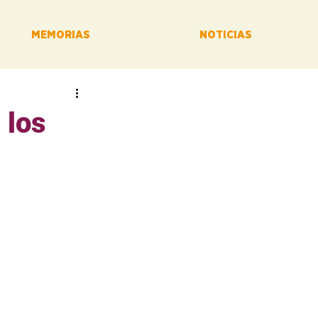
MEMORIAS
NOTICIAS
 los
unitario? El 
la para nuestra 
Únete a nuestro 
herramienta de 